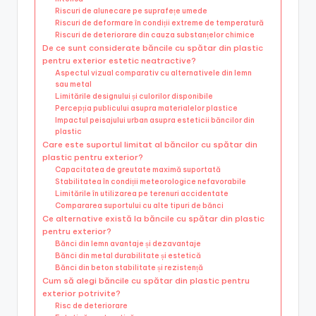
Riscuri de alunecare pe suprafețe umede
Riscuri de deformare în condiții extreme de temperatură
Riscuri de deteriorare din cauza substanțelor chimice
De ce sunt considerate băncile cu spătar din plastic
pentru exterior estetic neatractive?
Aspectul vizual comparativ cu alternativele din lemn
sau metal
Limitările designului și culorilor disponibile
Percepția publicului asupra materialelor plastice
Impactul peisajului urban asupra esteticii băncilor din
plastic
Care este suportul limitat al băncilor cu spătar din
plastic pentru exterior?
Capacitatea de greutate maximă suportată
Stabilitatea în condiții meteorologice nefavorabile
Limitările în utilizarea pe terenuri accidentate
Compararea suportului cu alte tipuri de bănci
Ce alternative există la băncile cu spătar din plastic
pentru exterior?
Bănci din lemn avantaje și dezavantaje
Bănci din metal durabilitate și estetică
Bănci din beton stabilitate și rezistență
Cum să alegi băncile cu spătar din plastic pentru
exterior potrivite?
Risc de deteriorare