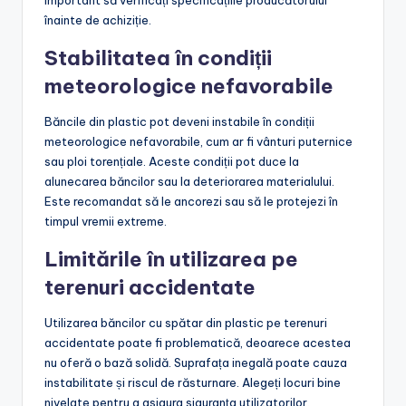
important să verificați specificațiile producătorului
înainte de achiziție.
Stabilitatea în condiții
meteorologice nefavorabile
Băncile din plastic pot deveni instabile în condiții
meteorologice nefavorabile, cum ar fi vânturi puternice
sau ploi torențiale. Aceste condiții pot duce la
alunecarea băncilor sau la deteriorarea materialului.
Este recomandat să le ancorezi sau să le protejezi în
timpul vremii extreme.
Limitările în utilizarea pe
terenuri accidentate
Utilizarea băncilor cu spătar din plastic pe terenuri
accidentate poate fi problematică, deoarece acestea
nu oferă o bază solidă. Suprafața inegală poate cauza
instabilitate și riscul de răsturnare. Alegeți locuri bine
nivelate pentru a asigura siguranța utilizatorilor.