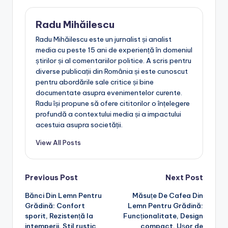
Radu Mihăilescu
Radu Mihăilescu este un jurnalist și analist
media cu peste 15 ani de experiență în domeniul
știrilor și al comentariilor politice. A scris pentru
diverse publicații din România și este cunoscut
pentru abordările sale critice și bine
documentate asupra evenimentelor curente.
Radu își propune să ofere cititorilor o înțelegere
profundă a contextului media și a impactului
acestuia asupra societății.
View All Posts
Post
Previous Post
Next Post
Bănci Din Lemn Pentru
Măsuțe De Cafea Din
navigation
Grădină: Confort
Lemn Pentru Grădină:
sporit, Rezistență la
Funcționalitate, Design
intemperii, Stil rustic
compact, Ușor de