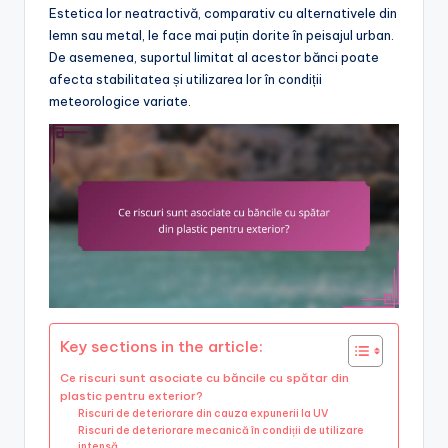
Estetica lor neatractivă, comparativ cu alternativele din
lemn sau metal, le face mai puțin dorite în peisajul urban.
De asemenea, suportul limitat al acestor bănci poate
afecta stabilitatea și utilizarea lor în condiții
meteorologice variate.
Key sections in the article:
Ce riscuri sunt asociate cu băncile cu spătar din
plastic pentru exterior?
Riscuri de deteriorare din cauza expunerii la UV
Riscuri de deteriorare mecanică în condiții de utilizare
intensă