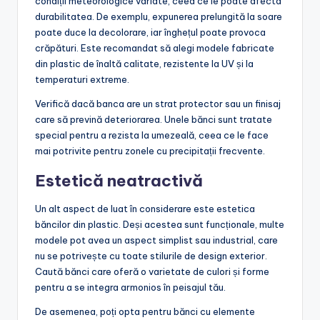
condiții meteorologice variate, ceea ce le poate afecta
durabilitatea. De exemplu, expunerea prelungită la soare
poate duce la decolorare, iar înghețul poate provoca
crăpături. Este recomandat să alegi modele fabricate
din plastic de înaltă calitate, rezistente la UV și la
temperaturi extreme.
Verifică dacă banca are un strat protector sau un finisaj
care să prevină deteriorarea. Unele bănci sunt tratate
special pentru a rezista la umezeală, ceea ce le face
mai potrivite pentru zonele cu precipitații frecvente.
Estetică neatractivă
Un alt aspect de luat în considerare este estetica
băncilor din plastic. Deși acestea sunt funcționale, multe
modele pot avea un aspect simplist sau industrial, care
nu se potrivește cu toate stilurile de design exterior.
Caută bănci care oferă o varietate de culori și forme
pentru a se integra armonios în peisajul tău.
De asemenea, poți opta pentru bănci cu elemente