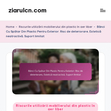
ziarulcn.com
Skip
to
content
Home
-
Riscurile utilizării mobilierului din plastic în aer liber
-
Bănci
Cu Spătar Din Plastic Pentru Exterior: Risc de deteriorare, Estetică
neatractivă, Suport limitat
Posted
Riscurile utilizării mobilierului din plastic în
aer liber
in