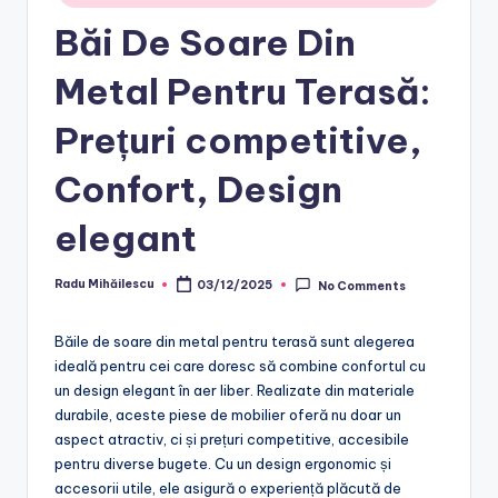
Băi De Soare Din
Metal Pentru Terasă:
Prețuri competitive,
Confort, Design
elegant
Radu Mihăilescu
03/12/2025
No Comments
Posted
by
Băile de soare din metal pentru terasă sunt alegerea
ideală pentru cei care doresc să combine confortul cu
un design elegant în aer liber. Realizate din materiale
durabile, aceste piese de mobilier oferă nu doar un
aspect atractiv, ci și prețuri competitive, accesibile
pentru diverse bugete. Cu un design ergonomic și
accesorii utile, ele asigură o experiență plăcută de