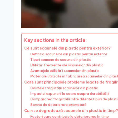
Key sections in the article:
Ce sunt scaunele din plastic pentru exterior?
Definiția scaunelor din plastic pentru exterior
Tipuri comune de scaune din plastic
Utilizări frecvente ale scaunelor din plastic
Avantajele utilizării scaunelor din plastic
Materiale utilizate în fabricarea scaunelor din plast
Care sunt principalele probleme legate de fragil
Cauzele fragilității scaunelor din plastic
Impactul expunerii la soare asupra durabilității
Compararea fragilității între diferite tipuri de plasti
Semne de deteriorare prematură
Cum se degradează scaunele din plastic în timp?
Factori care contribuie la deteriorarea în timp