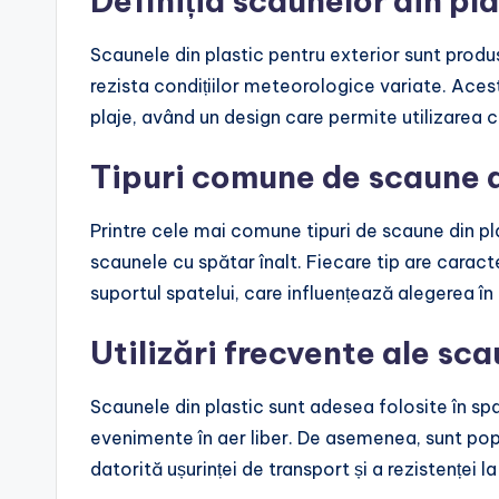
Definiția scaunelor din pl
Scaunele din plastic pentru exterior sunt produ
rezista condițiilor meteorologice variate. Acest
plaje, având un design care permite utilizarea co
Tipuri comune de scaune d
Printre cele mai comune tipuri de scaune din pl
scaunele cu spătar înalt. Fiecare tip are caracte
suportul spatelui, care influențează alegerea în f
Utilizări frecvente ale sca
Scaunele din plastic sunt adesea folosite în spaț
evenimente în aer liber. De asemenea, sunt popu
datorită ușurinței de transport și a rezistenței l