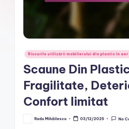
Posted
Riscurile utilizării mobilierului din plastic în aer
in
Scaune Din Plastic
Fragilitate, Deteri
Confort limitat
Radu Mihăilescu
03/12/2025
No C
Posted
by