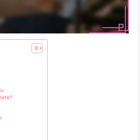
ic
itate?
c