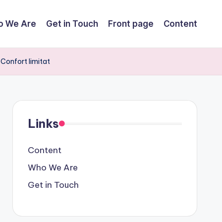
o We Are
Get in Touch
Front page
Content
, Confort limitat
Links
Content
Who We Are
Get in Touch