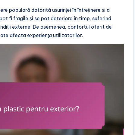
re populară datorită ușurinței în întreținere și a
ot fi fragile și se pot deteriora în timp, suferind
ondiții externe. De asemenea, confortul oferit de
te afecta experiența utilizatorilor.