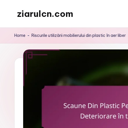
ziarulcn.com
Skip
to
content
Home
-
Riscurile utilizării mobilierului din plastic în aer liber