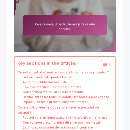
Key sections in the article:
Ce este metalul pentru terasă și de ce este popular?
Definiția metalului pentru terasă
Avantajele utilizării metalului
Tipuri de metal utilizate pentru terase
Compararea metalului cu alte materiale
Durabilitatea metalului în condiții meteorologice variate
Impactul estetic al metalului pentru terasă
Care sunt prețurile accesibile pentru metalul de
terasă?
Factori care influențează prețul metalului pentru terasă
Compararea prețurilor între diferite tipuri de metal
Estimarea costurilor de instalare și întreținere