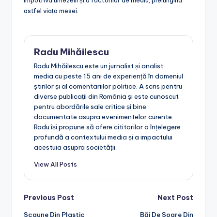
împotriva umezelii și a factorilor de mediu, prelungind
astfel viața mesei.
Radu Mihăilescu
Radu Mihăilescu este un jurnalist și analist
media cu peste 15 ani de experiență în domeniul
știrilor și al comentariilor politice. A scris pentru
diverse publicații din România și este cunoscut
pentru abordările sale critice și bine
documentate asupra evenimentelor curente.
Radu își propune să ofere cititorilor o înțelegere
profundă a contextului media și a impactului
acestuia asupra societății.
View All Posts
Post
Previous Post
Next Post
Scaune Din Plastic
Băi De Soare Din