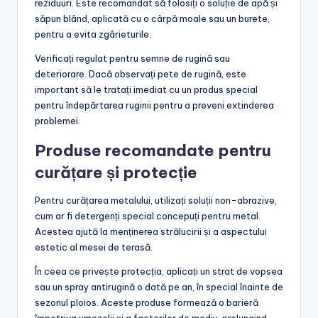
reziduuri. Este recomandat să folosiți o soluție de apă și
săpun blând, aplicată cu o cârpă moale sau un burete,
pentru a evita zgârieturile.
Verificați regulat pentru semne de rugină sau
deteriorare. Dacă observați pete de rugină, este
important să le tratați imediat cu un produs special
pentru îndepărtarea ruginii pentru a preveni extinderea
problemei.
Produse recomandate pentru
curățare și protecție
Pentru curățarea metalului, utilizați soluții non-abrazive,
cum ar fi detergenți special concepuți pentru metal.
Acestea ajută la menținerea strălucirii și a aspectului
estetic al mesei de terasă.
În ceea ce privește protecția, aplicați un strat de vopsea
sau un spray antirugină o dată pe an, în special înainte de
sezonul ploios. Aceste produse formează o barieră