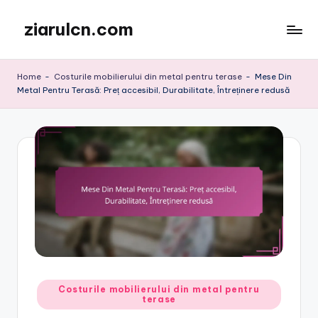
ziarulcn.com
Skip
to
content
Home
-
Costurile mobilierului din metal pentru terase
-
Mese Din
Metal Pentru Terasă: Preț accesibil, Durabilitate, Întreținere redusă
Posted
Costurile mobilierului din metal pentru
terase
in