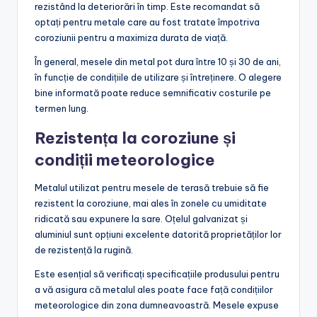
rezistând la deteriorări în timp. Este recomandat să
optați pentru metale care au fost tratate împotriva
coroziunii pentru a maximiza durata de viață.
În general, mesele din metal pot dura între 10 și 30 de ani,
în funcție de condițiile de utilizare și întreținere. O alegere
bine informată poate reduce semnificativ costurile pe
termen lung.
Rezistența la coroziune și
condiții meteorologice
Metalul utilizat pentru mesele de terasă trebuie să fie
rezistent la coroziune, mai ales în zonele cu umiditate
ridicată sau expunere la sare. Oțelul galvanizat și
aluminiul sunt opțiuni excelente datorită proprietăților lor
de rezistență la rugină.
Este esențial să verificați specificațiile produsului pentru
a vă asigura că metalul ales poate face față condițiilor
meteorologice din zona dumneavoastră. Mesele expuse