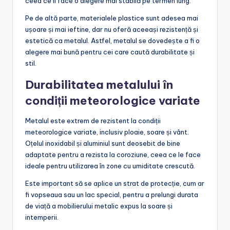
ceea ce îl face o alegere mai stabilă pe termen lung.
Pe de altă parte, materialele plastice sunt adesea mai
ușoare și mai ieftine, dar nu oferă aceeași rezistență și
estetică ca metalul. Astfel, metalul se dovedește a fi o
alegere mai bună pentru cei care caută durabilitate și
stil.
Durabilitatea metalului în
condiții meteorologice variate
Metalul este extrem de rezistent la condiții
meteorologice variate, inclusiv ploaie, soare și vânt.
Oțelul inoxidabil și aluminiul sunt deosebit de bine
adaptate pentru a rezista la coroziune, ceea ce le face
ideale pentru utilizarea în zone cu umiditate crescută.
Este important să se aplice un strat de protecție, cum ar
fi vopseaua sau un lac special, pentru a prelungi durata
de viață a mobilierului metalic expus la soare și
intemperii.