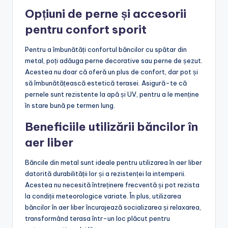
Spătarul băncii este esențial pentru a asigura o poziție
corectă a corpului, reducând oboseala în timpul utilizării
prelungite. Un spătar bine proiectat sprijină zona
lombară, ceea ce este important pentru sănătatea
coloanei vertebrale. De asemenea, unghiul de înclinare al
spătarului poate influența confortul general, fiind
recomandat să alegi modele cu un unghi ergonomic.
Opțiuni de perne și accesorii
pentru confort sporit
Pentru a îmbunătăți confortul băncilor cu spătar din
metal, poți adăuga perne decorative sau perne de șezut.
Acestea nu doar că oferă un plus de confort, dar pot și
să îmbunătățească estetică terasei. Asigură-te că
pernele sunt rezistente la apă și UV, pentru a le menține
în stare bună pe termen lung.
Beneficiile utilizării băncilor în
aer liber