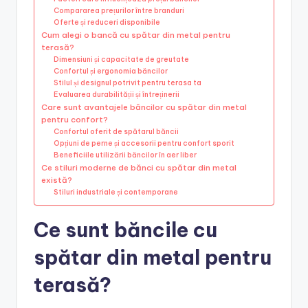
Compararea prețurilor între branduri
Oferte și reduceri disponibile
Cum alegi o bancă cu spătar din metal pentru
terasă?
Dimensiuni și capacitate de greutate
Confortul și ergonomia băncilor
Stilul și designul potrivit pentru terasa ta
Evaluarea durabilității și întreținerii
Care sunt avantajele băncilor cu spătar din metal
pentru confort?
Confortul oferit de spătarul băncii
Opțiuni de perne și accesorii pentru confort sporit
Beneficiile utilizării băncilor în aer liber
Ce stiluri moderne de bănci cu spătar din metal
există?
Stiluri industriale și contemporane
Ce sunt băncile cu
spătar din metal pentru
terasă?