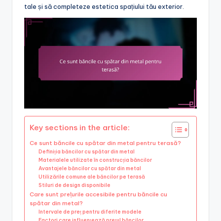
tale și să completeze estetica spațiului tău exterior.
Key sections in the article:
Ce sunt băncile cu spătar din metal pentru terasă?
Definiția băncilor cu spătar din metal
Materialele utilizate în construcția băncilor
Avantajele băncilor cu spătar din metal
Utilizările comune ale băncilor pe terasă
Stiluri de design disponibile
Care sunt prețurile accesibile pentru băncile cu
spătar din metal?
Intervale de preț pentru diferite modele
Factori care influențează prețul băncilor