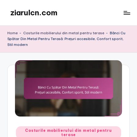
ziarulcn.com
Skip
to
content
Home
-
Costurile mobilierului din metal pentru terase
-
Bănci Cu
Spătar Din Metal Pentru Terasă: Prețuri accesibile, Confort sporit,
Stil modern
Posted
Costurile mobilierului din metal pentru
terase
in