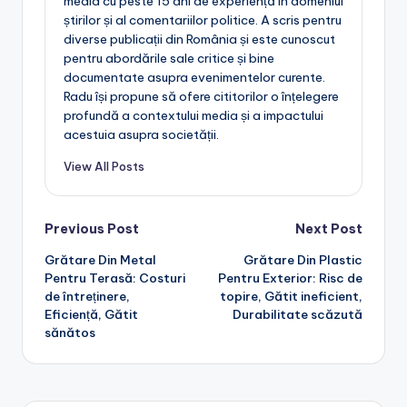
concentrează pe linii curate și forme minimaliste,
adesea având finisaje elegante și culori neutre. Acestea
pot include detalii precum perne confortabile sau
elemente decorative care adaugă un plus de stil terasei.
Când alegi între stilurile industriale și contemporane, ia în
considerare aspectul general al terasei tale și cum se
integrează banca aleasă în designul existent. Băncile
industriale pot adăuga un caracter rustic, în timp ce cele
contemporane pot oferi un aspect modern și sofisticat.
Radu Mihăilescu
Radu Mihăilescu este un jurnalist și analist
media cu peste 15 ani de experiență în domeniul
știrilor și al comentariilor politice. A scris pentru
diverse publicații din România și este cunoscut
pentru abordările sale critice și bine
documentate asupra evenimentelor curente.
Radu își propune să ofere cititorilor o înțelegere