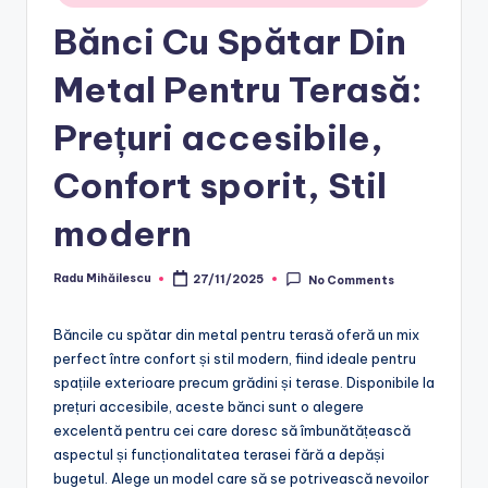
Bănci Cu Spătar Din
Metal Pentru Terasă:
Prețuri accesibile,
Confort sporit, Stil
modern
Radu Mihăilescu
27/11/2025
No Comments
Posted
by
Băncile cu spătar din metal pentru terasă oferă un mix
perfect între confort și stil modern, fiind ideale pentru
spațiile exterioare precum grădini și terase. Disponibile la
prețuri accesibile, aceste bănci sunt o alegere
excelentă pentru cei care doresc să îmbunătățească
aspectul și funcționalitatea terasei fără a depăși
bugetul. Alege un model care să se potrivească nevoilor