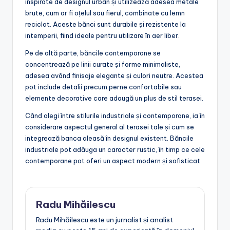
bănci cu spătar din
metal există?
Băncile cu spătar din metal sunt disponibile în diverse
stiluri moderne, fiecare având caracteristici unice ce se
potrivesc diferitelor preferințe estetice și funcționale.
Aceste stiluri variază de la cele industriale la cele
contemporane, oferind opțiuni variate pentru
amenajarea teraselor.
Stiluri industriale și
contemporane
Stilurile industriale de bănci cu spătar din metal sunt
inspirate de designul urban și utilizează adesea metale
brute, cum ar fi oțelul sau fierul, combinate cu lemn
reciclat. Aceste bănci sunt durabile și rezistente la
intemperii, fiind ideale pentru utilizare în aer liber.
Pe de altă parte, băncile contemporane se