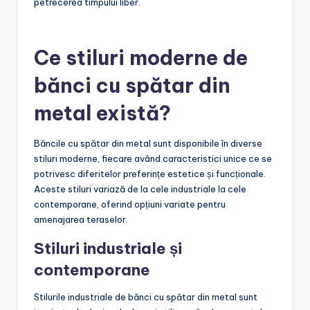
Băncile din metal sunt ideale pentru utilizarea în aer liber
datorită durabilității lor și a rezistenței la intemperii.
Acestea nu necesită întreținere frecventă și pot rezista
la condiții meteorologice variate. În plus, utilizarea
băncilor în aer liber încurajează socializarea și relaxarea,
transformând terasa într-un loc plăcut pentru
petrecerea timpului liber.
Ce stiluri moderne de