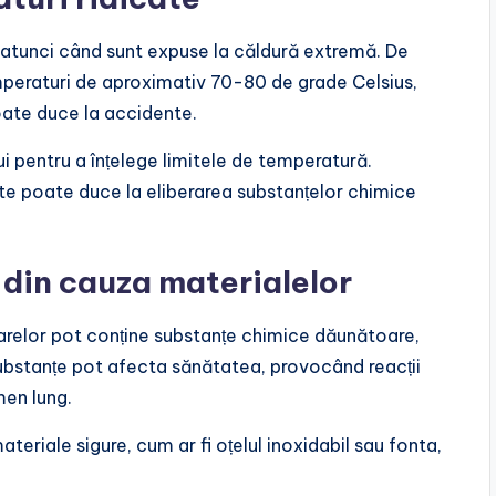
re atunci când sunt expuse la căldură extremă. De
mperaturi de aproximativ 70-80 de grade Celsius,
oate duce la accidente.
lui pentru a înțelege limitele de temperatură.
ate poate duce la eliberarea substanțelor chimice
 din cauza materialelor
ătarelor pot conține substanțe chimice dăunătoare,
 substanțe pot afecta sănătatea, provocând reacții
men lung.
eriale sigure, cum ar fi oțelul inoxidabil sau fonta,