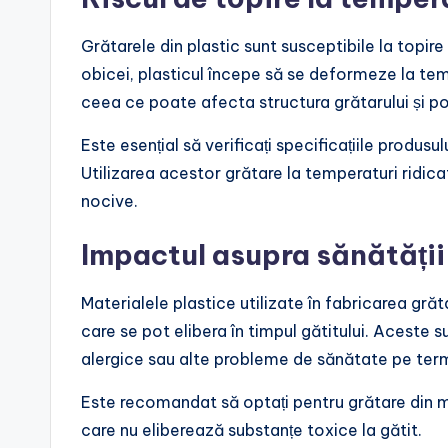
Grătarele din plastic sunt susceptibile la topi
obicei, plasticul începe să se deformeze la te
ceea ce poate afecta structura grătarului și p
Este esențial să verificați specificațiile produsu
Utilizarea acestor grătare la temperaturi ridic
nocive.
Impactul asupra sănătății
Materialele plastice utilizate în fabricarea gr
care se pot elibera în timpul gătitului. Aceste
alergice sau alte probleme de sănătate pe ter
Este recomandat să optați pentru grătare din mat
care nu eliberează substanțe toxice la gătit.