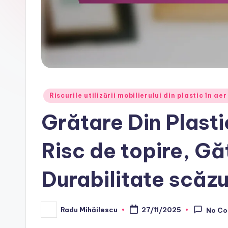
Posted
Riscurile utilizării mobilierului din plastic în aer
in
Grătare Din Plasti
Risc de topire, Găt
Durabilitate scăz
Radu Mihăilescu
27/11/2025
No C
Posted
by