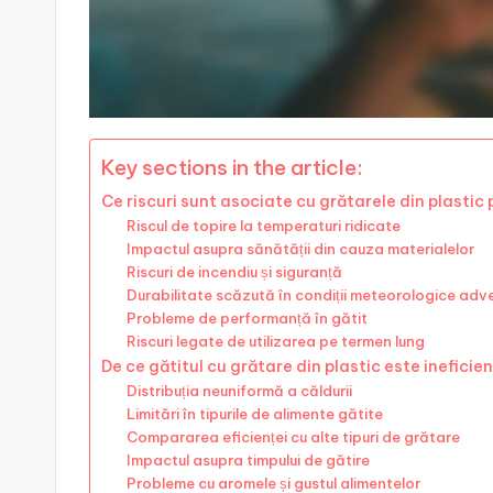
Key sections in the article:
Ce riscuri sunt asociate cu grătarele din plastic
Riscul de topire la temperaturi ridicate
Impactul asupra sănătății din cauza materialelor
Riscuri de incendiu și siguranță
Durabilitate scăzută în condiții meteorologice adv
Probleme de performanță în gătit
Riscuri legate de utilizarea pe termen lung
De ce gătitul cu grătare din plastic este ineficie
Distribuția neuniformă a căldurii
Limitări în tipurile de alimente gătite
Compararea eficienței cu alte tipuri de grătare
Impactul asupra timpului de gătire
Probleme cu aromele și gustul alimentelor