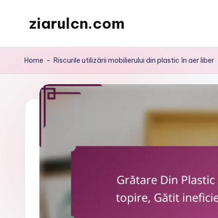
ziarulcn.com
Skip
to
content
Home
-
Riscurile utilizării mobilierului din plastic în aer liber