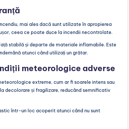
uranță
incendiu, mai ales dacă sunt utilizate în apropierea
 ușor, ceea ce poate duce la incendii necontrolate.
ață stabilă și departe de materiale inflamabile. Este
îndemână atunci când utilizați un grătar.
ondiții meteorologice adverse
i meteorologice extreme, cum ar fi soarele intens sau
a decolorare și fragilizare, reducând semnificativ
stic într-un loc acoperit atunci când nu sunt