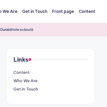
o We Are
Get in Touch
Front page
Content
t, Durabilitate scăzută
Links
Content
Who We Are
Get in Touch