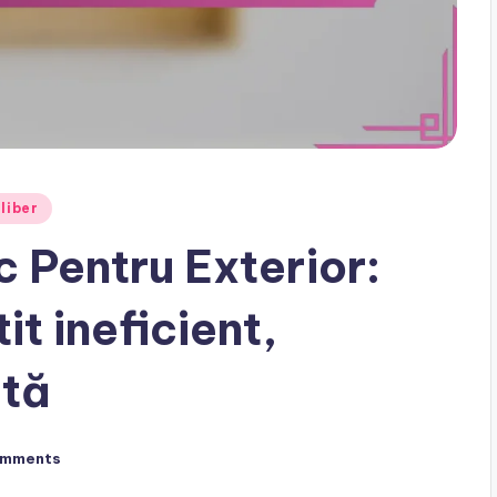
 liber
c Pentru Exterior:
it ineficient,
ută
omments