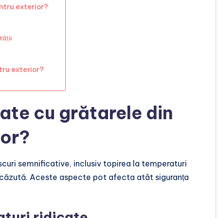
ntru exterior?
ății
tru exterior?
iate cu grătarele din
ior?
scuri semnificative, inclusiv topirea la temperaturi
 scăzută. Aceste aspecte pot afecta atât siguranța
aturi ridicate