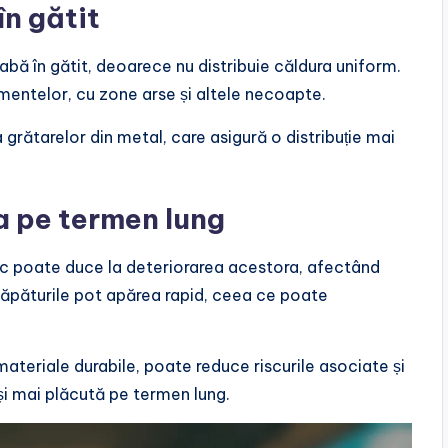
n gătit
abă în gătit, deoarece nu distribuie căldura uniform.
mentelor, cu zone arse și altele necoapte.
 grătarelor din metal, care asigură o distribuție mai
ea pe termen lung
tic poate duce la deteriorarea acestora, afectând
 crăpăturile pot apărea rapid, ceea ce poate
 materiale durabile, poate reduce riscurile asociate și
și mai plăcută pe termen lung.