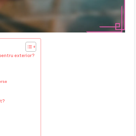
 pentru exterior?
erse
nt?