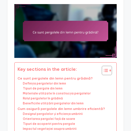
Key sections in the article:
Ce sunt pergolele din lemn pentru grădină?
Definiția pergolelor din lemn
Tipuri de pergole din lemn
Materiale utilizate în construcția pergolelor
Rolul pergolelor în grădină
Beneficiile utilizării pergolelor din lemn
Cum asigură pergolele din lemn umbrire eficientă?
Designul pergolelor și eficiența umbririi
Orientarea pergolei față de soare
Tipuri de acoperiri pentru pergole
Impactul vegetației asupra umbririi