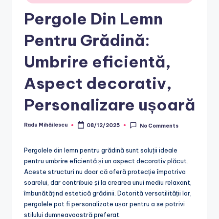
Pergole Din Lemn
Pentru Grădină:
Umbrire eficientă,
Aspect decorativ,
Personalizare ușoară
Radu Mihăilescu
08/12/2025
No Comments
Posted
by
Pergolele din lemn pentru grădină sunt soluții ideale
pentru umbrire eficientă și un aspect decorativ plăcut.
Aceste structuri nu doar că oferă protecție împotriva
soarelui, dar contribuie și la crearea unui mediu relaxant,
îmbunătățind estetică grădinii. Datorită versatilității lor,
pergolele pot fi personalizate ușor pentru a se potrivi
stilului dumneavoastră preferat.