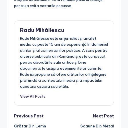
pentru a evita costurile ascunse.
Radu Mihăilescu
Radu Mihăilescu este un jurnalist și analist
media cu peste 15 ani de experiență în domeniul
știrilor și al comentariilor politice. A scris pentru
diverse publicații din România și este cunoscut
pentru abordările sale critice și bine
documentate asupra evenimentelor curente.
Radu își propune să ofere cititorilor o înțelegere
profundă a contextului media și a impactului
acestuia asupra societății.
View All Posts
Post
Previous Post
Next Post
Grătar Din Lemn
Scaune Din Metal