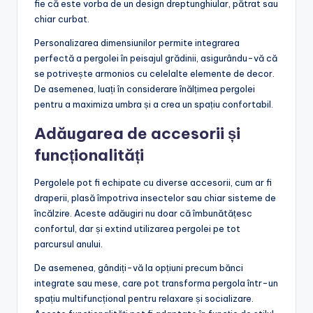
fie că este vorba de un design dreptunghiular, pătrat sau
chiar curbat.
Personalizarea dimensiunilor permite integrarea
perfectă a pergolei în peisajul grădinii, asigurându-vă că
se potrivește armonios cu celelalte elemente de decor.
De asemenea, luați în considerare înălțimea pergolei
pentru a maximiza umbra și a crea un spațiu confortabil.
Adăugarea de accesorii și
funcționalități
Pergolele pot fi echipate cu diverse accesorii, cum ar fi
draperii, plasă împotriva insectelor sau chiar sisteme de
încălzire. Aceste adăugiri nu doar că îmbunătățesc
confortul, dar și extind utilizarea pergolei pe tot
parcursul anului.
De asemenea, gândiți-vă la opțiuni precum bănci
integrate sau mese, care pot transforma pergola într-un
spațiu multifuncțional pentru relaxare și socializare.