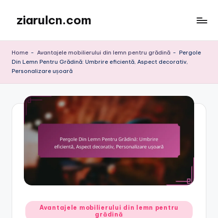
ziarulcn.com
Skip
to
content
Home
-
Avantajele mobilierului din lemn pentru grădină
-
Pergole
Din Lemn Pentru Grădină: Umbrire eficientă, Aspect decorativ,
Personalizare ușoară
Posted
Avantajele mobilierului din lemn pentru
grădină
in