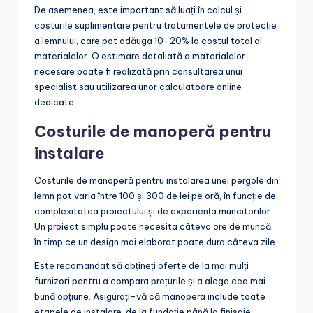
De asemenea, este important să luați în calcul și
costurile suplimentare pentru tratamentele de protecție
a lemnului, care pot adăuga 10-20% la costul total al
materialelor. O estimare detaliată a materialelor
necesare poate fi realizată prin consultarea unui
specialist sau utilizarea unor calculatoare online
dedicate.
Costurile de manoperă pentru
instalare
Costurile de manoperă pentru instalarea unei pergole din
lemn pot varia între 100 și 300 de lei pe oră, în funcție de
complexitatea proiectului și de experiența muncitorilor.
Un proiect simplu poate necesita câteva ore de muncă,
în timp ce un design mai elaborat poate dura câteva zile.
Este recomandat să obțineți oferte de la mai mulți
furnizori pentru a compara prețurile și a alege cea mai
bună opțiune. Asigurați-vă că manopera include toate
etapele de instalare, de la fundație până la finisaje,