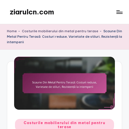
ziarulcn.com
Skip
to
content
Home
-
Costurile mobilierului din metal pentru terase
-
Scaune Din
Metal Pentru Terasă: Costuri reduse, Varietate de stiluri, Rezistență la
intemperii
Posted
Costurile mobilierului din metal pentru
terase
in