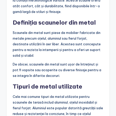
la condiții meteorologice variate. Aceste scaune oferă
atât confort, cât și durabilitate, fiind disponibile într-o
gamă largă de stiluri și finisaje.
Definiția scaunelor din metal
Scaunele din metal sunt piese de mobilier fabricate din
metale precum oțelul, aluminiul sau fierul forjat,
destinate utilizării în aer liber. Acestea sunt concepute
pentru a rezista la intemperii și pentru a oferi un suport
solid și stabil.
De obicei, scaunele din metal sunt ușor de întreținut și
pot fi vopsite sau acoperite cu diverse finisaje pentru a
se integra în diferite decoruri.
Tipuri de metal utilizate
Cele mai comune tipuri de metal utilizate pentru
scaunele de terasă includ aluminiul, oțelul inoxidabil și
fierul forjat. Aluminiul este popular datorită greutății sale
reduse și rezistenței la coroziune, în timp ce oțelul