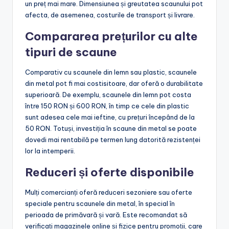
un preț mai mare. Dimensiunea și greutatea scaunului pot
afecta, de asemenea, costurile de transport și livrare.
Compararea prețurilor cu alte
tipuri de scaune
Comparativ cu scaunele din lemn sau plastic, scaunele
din metal pot fi mai costisitoare, dar oferă o durabilitate
superioară. De exemplu, scaunele din lemn pot costa
între 150 RON și 600 RON, în timp ce cele din plastic
sunt adesea cele mai ieftine, cu prețuri începând de la
50 RON. Totuși, investiția în scaune din metal se poate
dovedi mai rentabilă pe termen lung datorită rezistenței
lor la intemperii.
Reduceri și oferte disponibile
Mulți comercianți oferă reduceri sezoniere sau oferte
speciale pentru scaunele din metal, în special în
perioada de primăvară și vară. Este recomandat să
verificați magazinele online și fizice pentru promoții, care