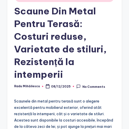
Scaune Din Metal
Pentru Terasă:
Costuri reduse,
Varietate de stiluri,
Rezistență la
intemperii
Radu Mihăilescu
08/12/2025
No Comments
Posted
by
Scaunele din metal pentru terasă sunt o alegere
excelentă pentru mobilierul exterior, oferind atât
rezistență la intemperii, cât și o varietate de stiluri.
Acestea sunt disponibile la costuri accesibile, începând
de la câteva zeci de lei, și pot ajunge la prețuri mai mari