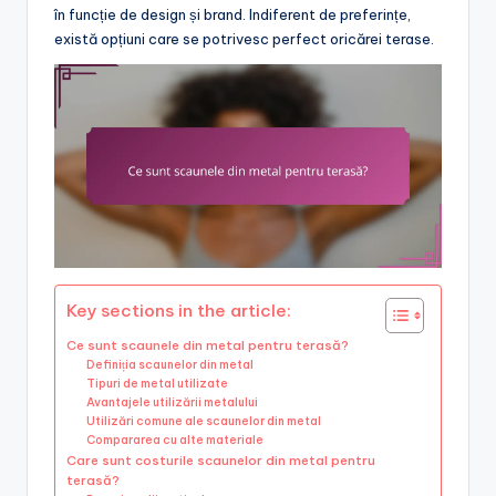
în funcție de design și brand. Indiferent de preferințe,
există opțiuni care se potrivesc perfect oricărei terase.
Key sections in the article:
Ce sunt scaunele din metal pentru terasă?
Definiția scaunelor din metal
Tipuri de metal utilizate
Avantajele utilizării metalului
Utilizări comune ale scaunelor din metal
Compararea cu alte materiale
Care sunt costurile scaunelor din metal pentru
terasă?