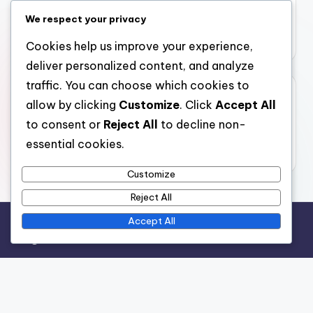
Costurile mobilierului din metal pentru terase
We respect your privacy
Riscurile utilizării mobilierului din plastic în aer liber
Cookies help us improve your experience,
deliver personalized content, and analyze
traffic. You can choose which cookies to
Archives
allow by clicking
Customize
. Click
Accept All
to consent or
Reject All
to decline non-
December 2025
essential cookies.
November 2025
Customize
Reject All
Accept All
Legal
Cookie Policy
Who We Are
Get in Touch