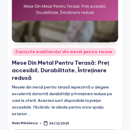
Posted
Costurile mobilierului din metal pentru terase
in
Mese Din Metal Pentru Terasă: Preț
accesibil, Durabilitate, Întreținere
redusă
Mesele din metal pentru terasă reprezintă o alegere
excelentă datorită durabilității și întreținerii reduse pe
care le oferă. Acestea sunt disponibile la prețuri
accesibile, făcându-le ideale pentru orice spațiu
exterior.…
Radu Mihăilescu
04/12/2025
Posted
by