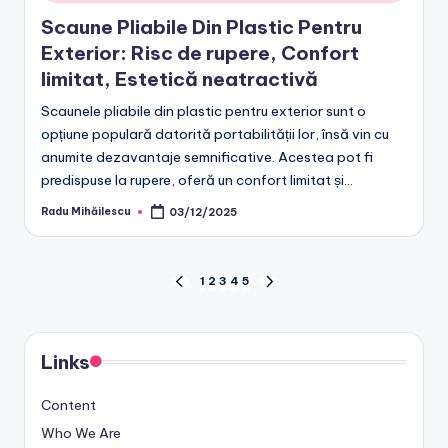
Scaune Pliabile Din Plastic Pentru
Exterior: Risc de rupere, Confort
limitat, Estetică neatractivă
Scaunele pliabile din plastic pentru exterior sunt o
opțiune populară datorită portabilității lor, însă vin cu
anumite dezavantaje semnificative. Acestea pot fi
predispuse la rupere, oferă un confort limitat și…
Radu Mihăilescu
03/12/2025
Posted
by
Posts
1
2
3
4
5
PREVIOUS
NEXT
PAGE
PAGE
pagination
Links
Content
Who We Are