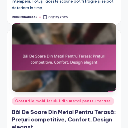
intemperii. Totuși, aceste scaune pot fi fragile și se pot
deteriora în timp,…
Radu Mihăilescu
03/12/2025
Posted
by
Posted
Costurile mobilierului din metal pentru terase
in
Băi De Soare Din Metal Pentru Terasă:
Prețuri competitive, Confort, Design
elegant