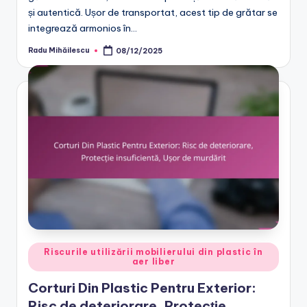
și autentică. Ușor de transportat, acest tip de grătar se
integrează armonios în…
Radu Mihăilescu
08/12/2025
Posted
by
Posted
Riscurile utilizării mobilierului din plastic în
aer liber
in
Corturi Din Plastic Pentru Exterior:
Risc de deteriorare, Protecție