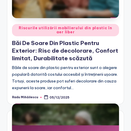
Posted
Riscurile utilizării mobilierului din plastic în
aer liber
in
Băi De Soare Din Plastic Pentru
Exterior: Risc de decolorare, Confort
limitat, Durabilitate scăzută
Băile de soare din plastic pentru exterior sunt o alegere
populară datorită costului accesibil și întreținerii ușoare.
Totuși, aceste produse pot suferi decolorare din cauza
expunerii la soare, iar confortul…
Radu Mihăilescu
05/12/2025
Posted
by