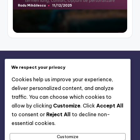
Radu Mihăilescu
11/12/2025
Posted
by
Legal
We respect your privacy
Cookie Policy
Cookies help us improve your experience,
Who We Are
deliver personalized content, and analyze
Get in Touch
traffic. You can choose which cookies to
Terms and conditions
allow by clicking
Customize
. Click
Accept All
Data Protection Policy
to consent or
Reject All
to decline non-
essential cookies.
Search
Customize