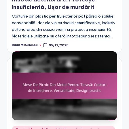
insuficientă, Ușor de murdărit
Corturile din plastic pentru exterior pot părea o soluție
convenabilă, dar ele vin cu riscuri semnificative, inclusiv
deteriorarea din cauza vremii și protecția insuficientă.
Materialele utilizate nu oferă întotdeauna rezistența…
Radu Mihăilescu
05/12/2025
Posted
by
Posted