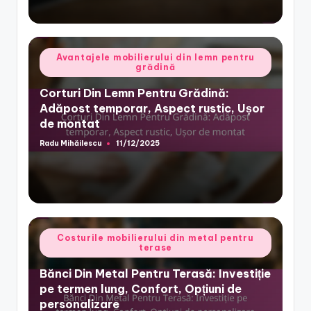
Posted
Avantajele mobilierului din lemn pentru
grădină
in
Corturi Din Lemn Pentru Grădină:
Adăpost temporar, Aspect rustic, Ușor
de montat
Radu Mihăilescu
11/12/2025
Posted
by
Posted
Costurile mobilierului din metal pentru
terase
in
Bănci Din Metal Pentru Terasă: Investiție
pe termen lung, Confort, Opțiuni de
personalizare