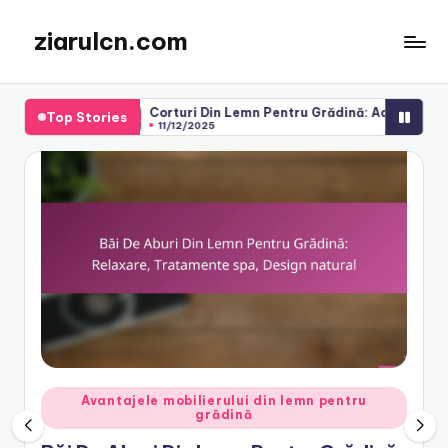
ziarulcn.com
Skip
to
content
Corturi Din Lemn Pentru Grădină: Adăpost temporar, Aspect 
Top Stories
11/12/2025
Posted
Avantajele mobilierului din lemn pentru
grădină
in