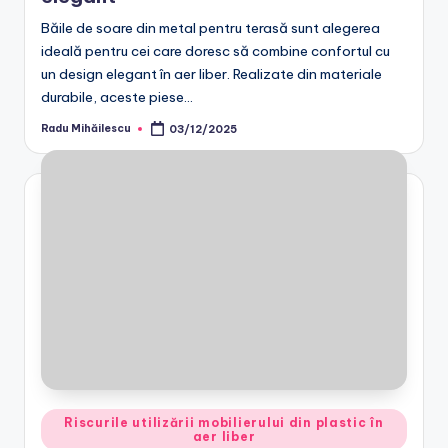
Băile de soare din metal pentru terasă sunt alegerea
ideală pentru cei care doresc să combine confortul cu
un design elegant în aer liber. Realizate din materiale
durabile, aceste piese…
Radu Mihăilescu
03/12/2025
Posted
by
Posted
Riscurile utilizării mobilierului din plastic în
aer liber
in