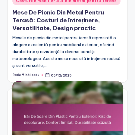
Costurile mobilierului din metal pentru terase
in
Mese De Picnic Din Metal Pentru
Terasă: Costuri de întreținere,
Versatilitate, Design practic
Mesele de picnic din metal pentru terasă reprezintă o
alegere excelentă pentru mobilierul exterior, oferind
durabilitate și rezistență la diverse condiții
meteorologice. Aceste mese necesită întreținere redusă
și sunt versatile,…
Radu Mihăilescu
05/12/2025
Posted
by