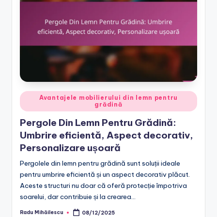
Posted
Avantajele mobilierului din lemn pentru
grădină
in
Pergole Din Lemn Pentru Grădină:
Umbrire eficientă, Aspect decorativ,
Personalizare ușoară
Pergolele din lemn pentru grădină sunt soluții ideale
pentru umbrire eficientă și un aspect decorativ plăcut.
Aceste structuri nu doar că oferă protecție împotriva
soarelui, dar contribuie și la crearea…
Radu Mihăilescu
08/12/2025
Posted