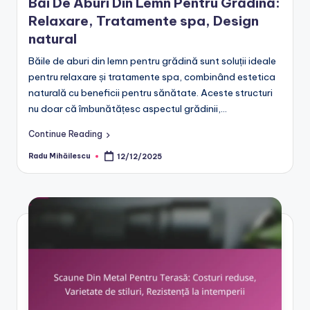
Băi De Aburi Din Lemn Pentru Grădină:
Relaxare, Tratamente spa, Design
natural
Băile de aburi din lemn pentru grădină sunt soluții ideale
pentru relaxare și tratamente spa, combinând estetica
naturală cu beneficii pentru sănătate. Aceste structuri
nu doar că îmbunătățesc aspectul grădinii,…
Continue Reading
Radu Mihăilescu
12/12/2025
Posted
by