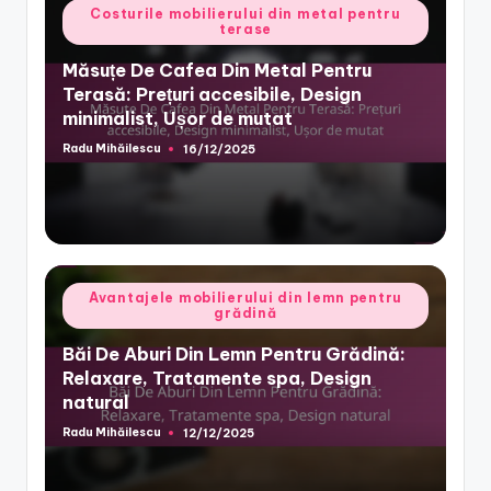
Posted
Costurile mobilierului din metal pentru
terase
in
Măsuțe De Cafea Din Metal Pentru
Terasă: Prețuri accesibile, Design
minimalist, Ușor de mutat
Radu Mihăilescu
16/12/2025
Posted
by
Posted
Avantajele mobilierului din lemn pentru
grădină
in
Băi De Aburi Din Lemn Pentru Grădină:
Relaxare, Tratamente spa, Design
natural
Radu Mihăilescu
12/12/2025
Posted
by