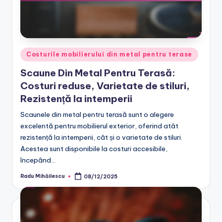
Posted
Costurile mobilierului din metal pentru terase
in
Scaune Din Metal Pentru Terasă:
Costuri reduse, Varietate de stiluri,
Rezistență la intemperii
Scaunele din metal pentru terasă sunt o alegere
excelentă pentru mobilierul exterior, oferind atât
rezistență la intemperii, cât și o varietate de stiluri.
Acestea sunt disponibile la costuri accesibile,
începând…
Radu Mihăilescu
08/12/2025
Posted
by